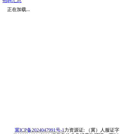
招聘汇总
正在加载...
冀ICP备2024047991号-1
力资源证: （冀）人服证字