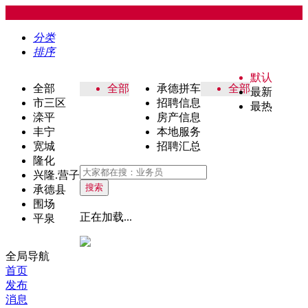
分类
排序
默认
全部
全部
承德拼车
全部
最新
市三区
招聘信息
最热
滦平
房产信息
丰宁
本地服务
宽城
招聘汇总
隆化
兴隆.营子
搜索
承德县
围场
正在加载...
平泉
全局导航
首页
发布
消息